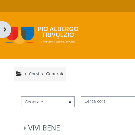
Vai al contenuto principale
Apri il cassetto del blocco
Corsi
Generale
Categorie di corso
Cerca corsi
VIVI BENE