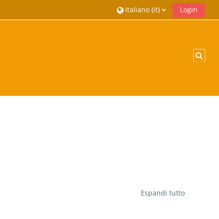
Italiano ‎(it)‎
Login
Attiv
Espandi tutto